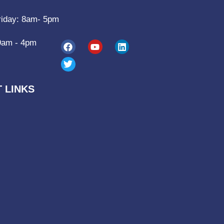
riday: 8am- 5pm
9am - 4pm
 LINKS